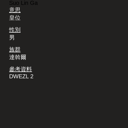
Suo Lin Ga
意思
皇位
性別
男
族群
達斡爾
參考資料
DWEZL 2