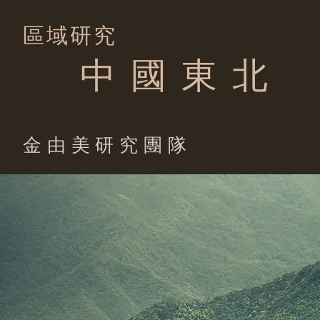
區域研究
中 國 東 北
​金由美研究團隊