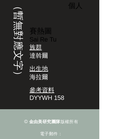
（暫無對應文字）
個人
賽熱圖
Sai Re Tu
族群
達斡爾
出生地
海拉爾
參考資料
DYYWH 158
©
金由美研究團隊
版權所有
電子郵件：