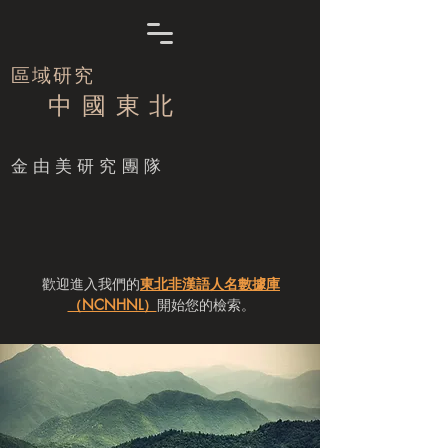
區域研究
中 國 東 北
​金由美研究團隊
歡迎進入我們的
東北非漢語人名數據庫
（NCNHNL）
開始您的檢索。