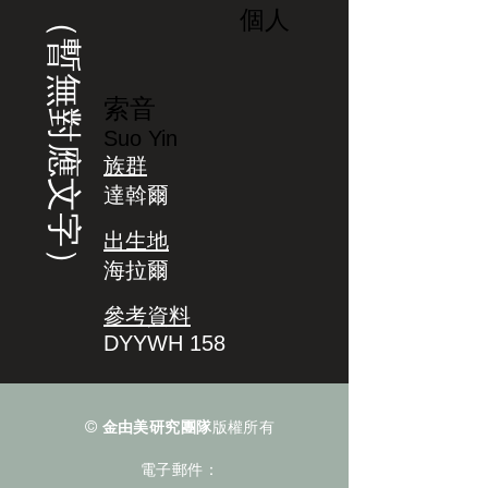
（暫無對應文字）
個人
索音
Suo Yin
族群
達斡爾
出生地
海拉爾
參考資料
DYYWH 158
©
金由美研究團隊
版權所有
電子郵件：