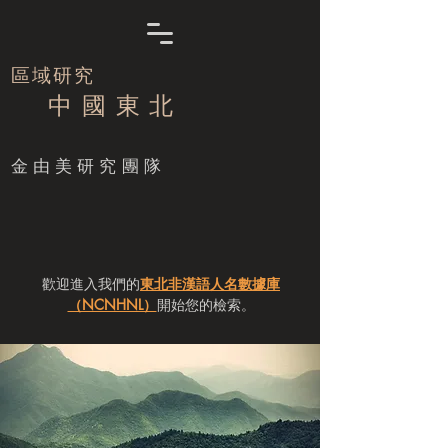
區域研究
中 國 東 北
​金由美研究團隊
歡迎進入我們的
東北非漢語人名數據庫
（NCNHNL）
開始您的檢索。