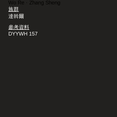
Wo Re · Zhang Sheng
族群
達斡爾
參考資料
DYYWH 157