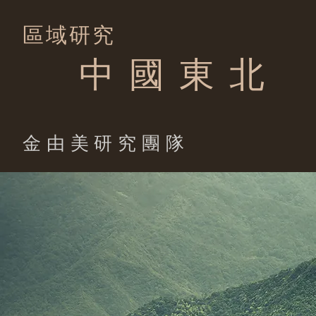
區域研究
中 國 東 北
​金由美研究團隊