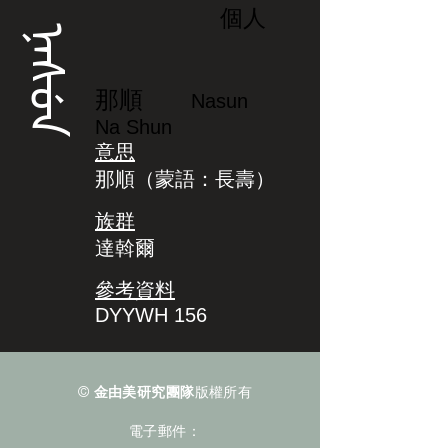
個人
ᠨᠠᠰᡠᠨ
那順
Nasun
Na Shun
意思
那順（蒙語：長壽）
族群
達斡爾
參考資料
DYYWH 156
©
金由美研究團隊
版權所有
電子郵件：