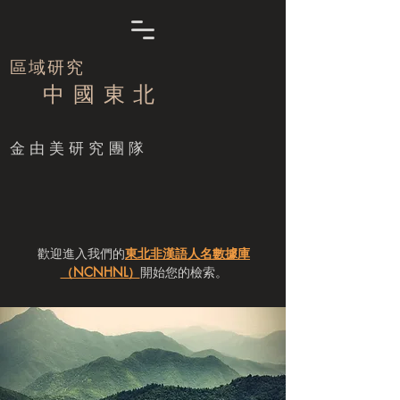
區域研究
中 國 東 北
​金由美研究團隊
歡迎進入我們的
東北非漢語人名數據庫
（NCNHNL）
開始您的檢索。