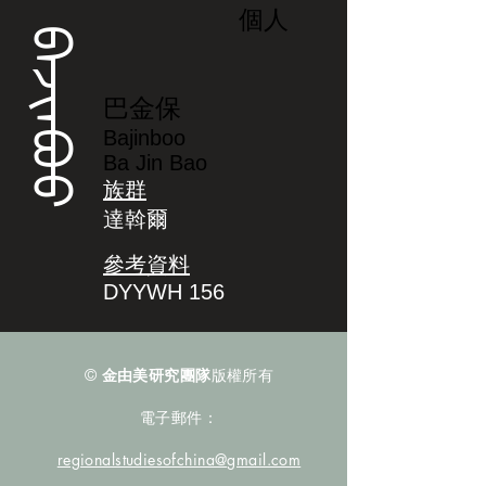
個人
ᠪᠠᠵᡳᠨᠪᠣᠣ
巴金保
Bajinboo
Ba Jin Bao
族群
達斡爾
參考資料
DYYWH 156
©
金由美研究團隊
版權所有
電子郵件：
regionalstudiesofchina@gmail.com