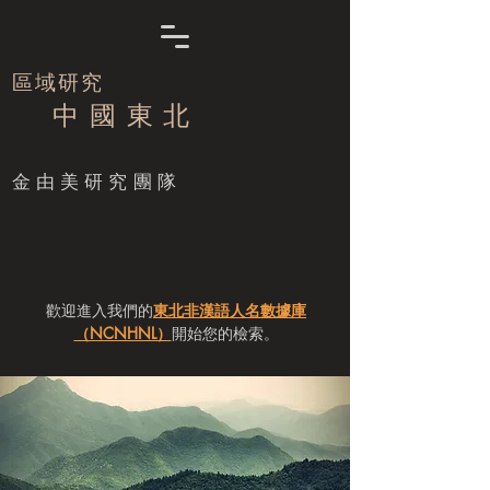
區域研究
中 國 東 北
​金由美研究團隊
歡迎進入我們的
東北非漢語人名數據庫
（NCNHNL）
開始您的檢索。