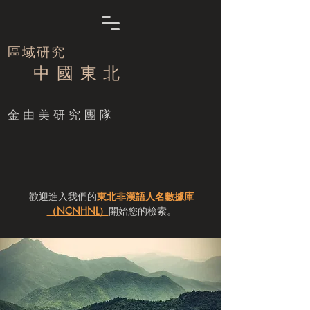
區域研究
中 國 東 北
​金由美研究團隊
歡迎進入我們的
東北非漢語人名數據庫
（NCNHNL）
開始您的檢索。