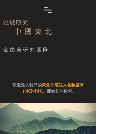
區域研究
中 國 東 北
​金由美研究團隊
歡迎進入我們的
東北非漢語人名數據庫
（NCNHNL）
開始您的檢索。