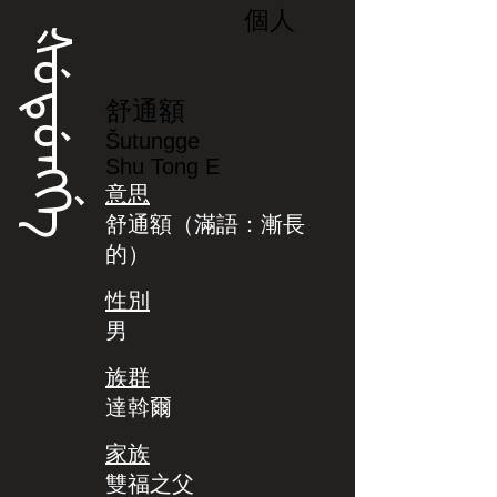
個人
ᡧᡠᡨᡠᠩᡤᡝ
舒通額
Šutungge
Shu Tong E
意思
舒通額（滿語：漸長
的）
性別
男
族群
達斡爾
家族
雙福之父