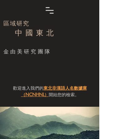
區域研究
中 國 東 北
​金由美研究團隊
歡迎進入我們的
東北非漢語人名數據庫
（NCNHNL）
開始您的檢索。