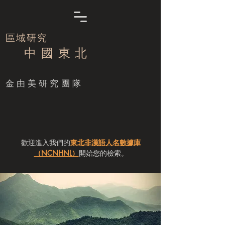
區域研究
中 國 東 北
​金由美研究團隊
歡迎進入我們的
東北非漢語人名數據庫
（NCNHNL）
開始您的檢索。