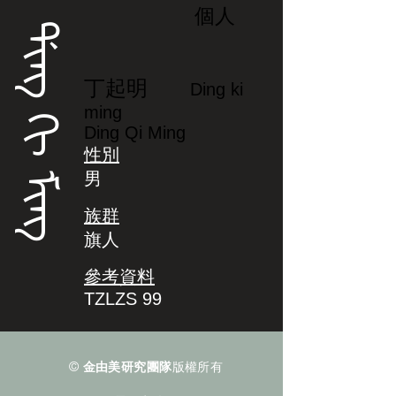
個人
ᡩᡳᠩ ᡴᡳ ᠮᡳᠩ
丁起明
Ding ki
ming
Ding Qi Ming
性別
男
族群
旗人
參考資料
TZLZS 99
©
金由美研究團隊
版權所有