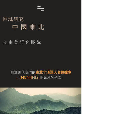
區域研究
中 國 東 北
​金由美研究團隊
歡迎進入我們的
東北非漢語人名數據庫
（NCNHNL）
開始您的檢索。