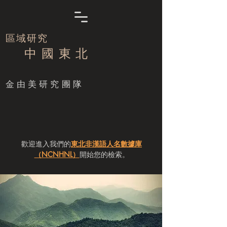
區域研究
中 國 東 北
​金由美研究團隊
歡迎進入我們的
東北非漢語人名數據庫
（NCNHNL）
開始您的檢索。