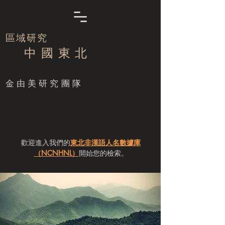
區域研究
中 國 東 北
​金由美研究團隊
歡迎進入我們的
東北非漢語人名數據庫
（NCNHNL）
開始您的檢索。