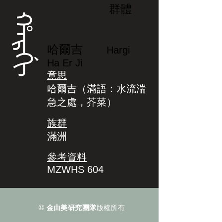
群體
ᡥᠠᡵᡤᡳ
哈爾吉
Hargi
Ha Er Ji
意思
哈爾吉（滿語：水流湍
急之處，芥菜）
族群
滿洲
參考資料
MZWHS 604
©
金由美研究團隊
版權所有