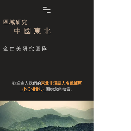
區域研究
中 國 東 北
​金由美研究團隊
歡迎進入我們的
東北非漢語人名數據庫
（NCNHNL）
開始您的檢索。