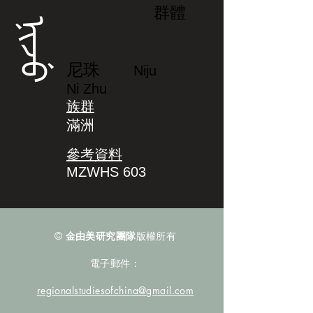
群體
ᠨᡳᠵᡠ
尼珠
Niju
Ni Zhu
族群
滿洲
參考資料
MZWHS 603
©
金由美研究團隊
版權所有
電子郵件：
regionalstudiesofchina@gmail.com