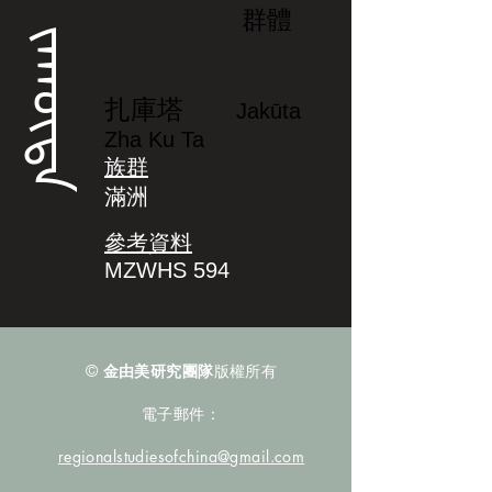
群體
ᠵᠠᡴᡡᡨᠠ
扎庫塔
Jakūta
Zha Ku Ta
族群
滿洲
參考資料
MZWHS 594
©
金由美研究團隊
版權所有
電子郵件：
regionalstudiesofchina@gmail.com