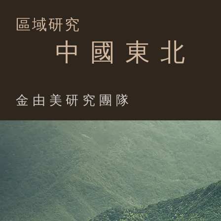
區域研究
中 國 東 北
​金由美研究團隊