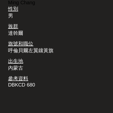
Ming Chang
性別
男
族群
達斡爾
旗號和職位
呼倫貝爾左翼鑲黃旗
出生地
內蒙古
參考資料
DBKCD 680