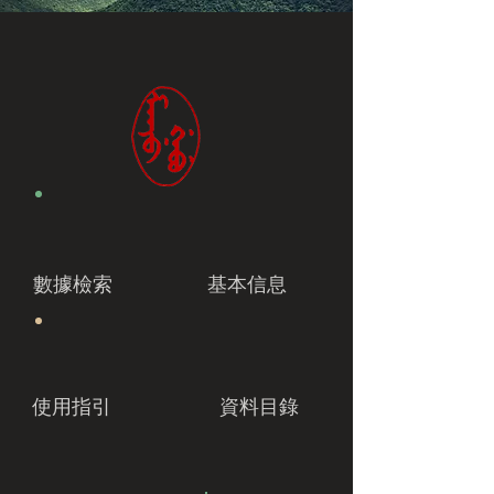
數據檢索
基本信息
使用指引
資料目錄