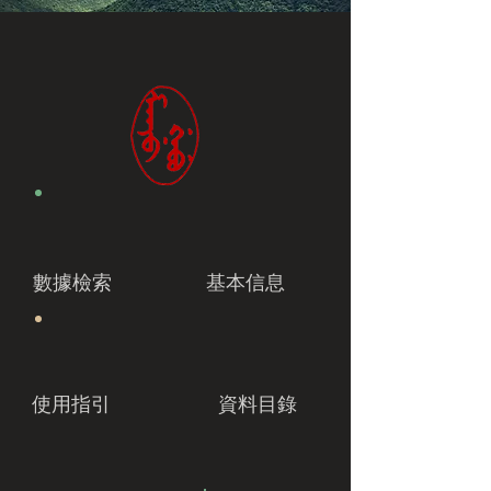
數據檢索
基本信息
使用指引
資料目錄