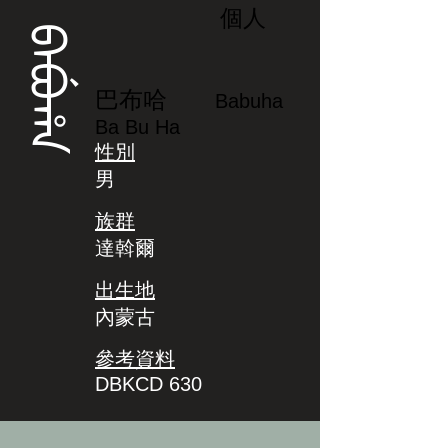
個人
ᠪᠠᠪᡠᡥᠠ
巴布哈
Babuha
Ba Bu Ha
性別
男
族群
達斡爾
出生地
內蒙古
參考資料
DBKCD 630