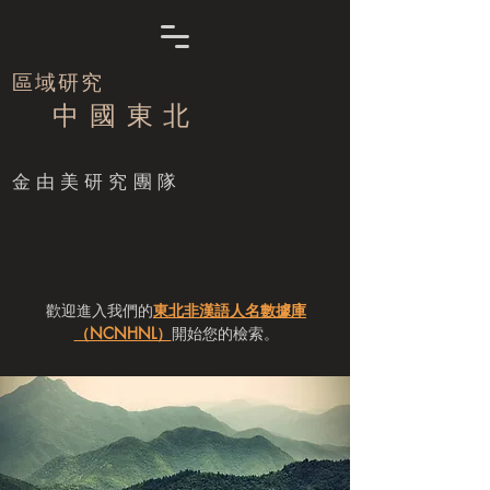
區域研究
中 國 東 北
​金由美研究團隊
歡迎進入我們的
東北非漢語人名數據庫
（NCNHNL）
開始您的檢索。