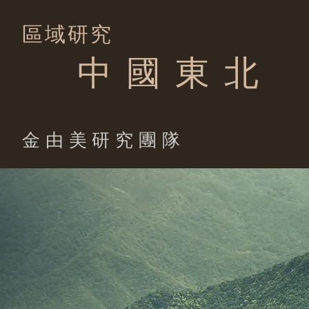
區域研究
中 國 東 北
​金由美研究團隊