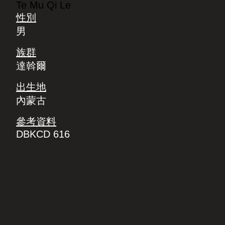
Te Mu Qi Le
性別
男
族群
達斡爾
出生地
內蒙古
參考資料
DBKCD 616