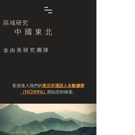
區域研究
中 國 東 北
​金由美研究團隊
歡迎進入我們的
東北非漢語人名數據庫
（NCNHNL）
開始您的檢索。