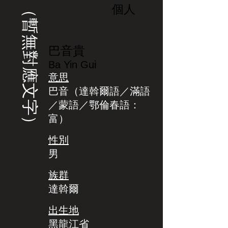
（暫無對應文字）
個人
巴音貴
Ba Yin Gui
意思
巴音（達斡爾語／滿語
／蒙語／鄂倫春語：
富）
性別
男
族群
達斡爾
出生地
黑龍江省