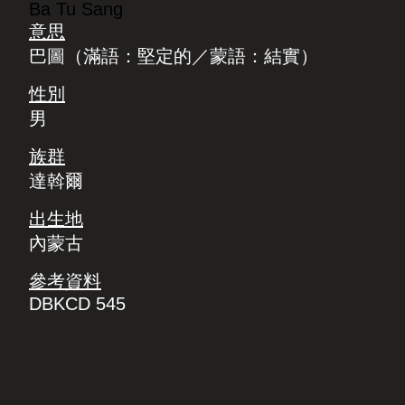
Ba Tu Sang
意思
巴圖（滿語：堅定的／蒙語：結實）
性別
男
族群
達斡爾
出生地
內蒙古
參考資料
DBKCD 545