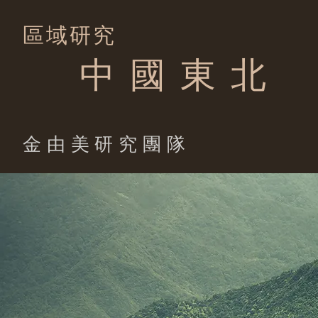
區域研究
中 國 東 北
​金由美研究團隊