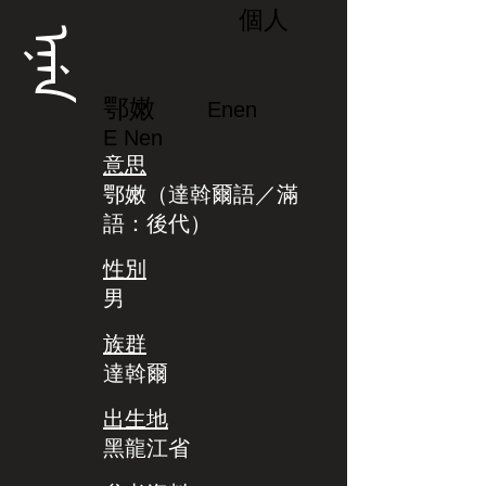
個人
ᡝᠨᡝᠨ
鄂嫩
Enen
E Nen
意思
鄂嫩（達斡爾語／滿
語：後代）
性別
男
族群
達斡爾
出生地
黑龍江省