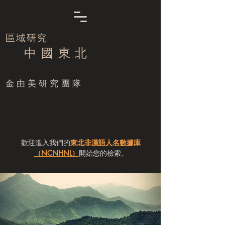
區域研究
中 國 東 北
​金由美研究團隊
歡迎進入我們的
東北非漢語人名數據庫
（NCNHNL）
開始您的檢索。