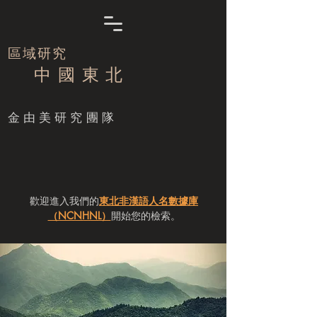
區域研究
中 國 東 北
​金由美研究團隊
歡迎進入我們的
東北非漢語人名數據庫
（NCNHNL）
開始您的檢索。