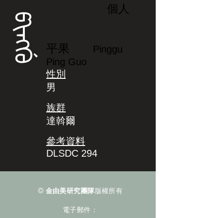
個人
ᡦᡳᠩᡤᡠ
平果
Pinggu
Ping Guo
性別
男
族群
達斡爾
參考資料
DLSDC 294
©
金由美研究團隊
版權所有
電子郵件：