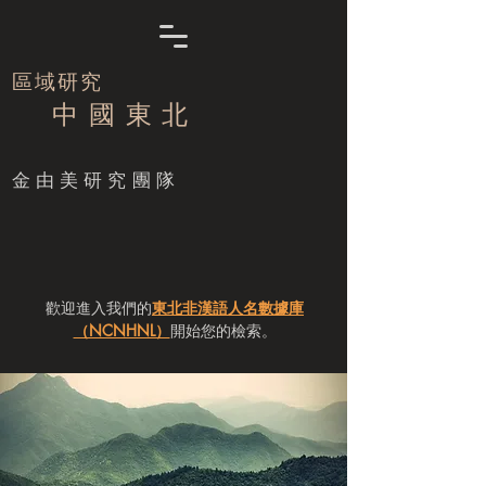
區域研究
中 國 東 北
​金由美研究團隊
歡迎進入我們的
東北非漢語人名數據庫
（NCNHNL）
開始您的檢索。