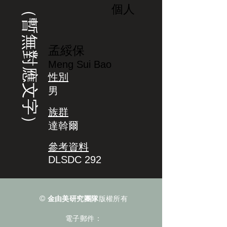
（暫無對應文字）
個人
孟綏保
Meng Sui Bao
性別
男
族群
達斡爾
參考資料
DLSDC 292
©
金由美研究團隊
版權所有
電子郵件：