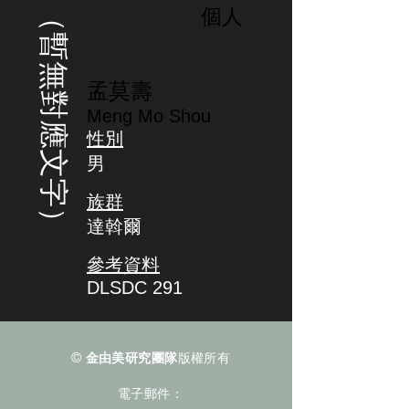
（暫無對應文字）
個人
孟莫壽
Meng Mo Shou
性別
男
族群
達斡爾
參考資料
DLSDC 291
©
金由美研究團隊
版權所有
電子郵件：