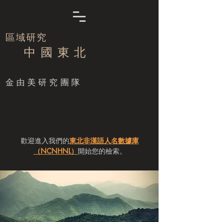
區域研究
中 國 東 北
​金由美研究團隊
歡迎進入我們的
東北非漢語人名數據庫
（NCNHNL）
開始您的檢索。