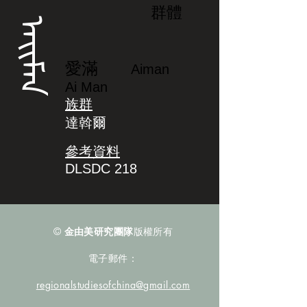
群體
ᠠᡳᠮᠠᠨ
愛滿
Aiman
Ai Man
族群
達斡爾
參考資料
DLSDC 218
©
金由美研究團隊
版權所有
電子郵件：
regionalstudiesofchina@gmail.com