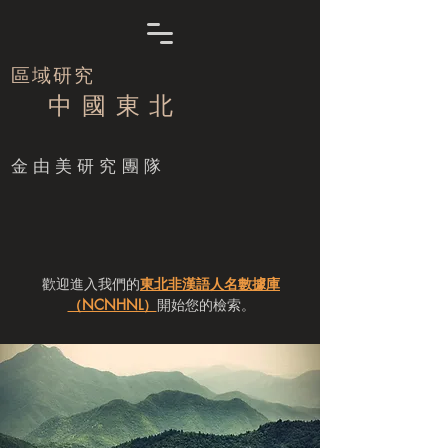
區域研究
中 國 東 北
​金由美研究團隊
歡迎進入我們的
東北非漢語人名數據庫
（NCNHNL）
開始您的檢索。