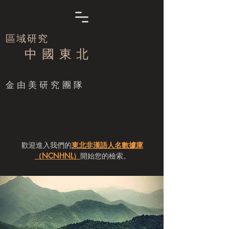
區域研究
中 國 東 北
​金由美研究團隊
歡迎進入我們的
東北非漢語人名數據庫
（NCNHNL）
開始您的檢索。