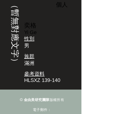
（暫無對應文字）
個人
奕格
Yi Ge
性別
男
族群
滿洲
參考資料
HLSXZ 139-140
©
金由美研究團隊
版權所有
電子郵件：