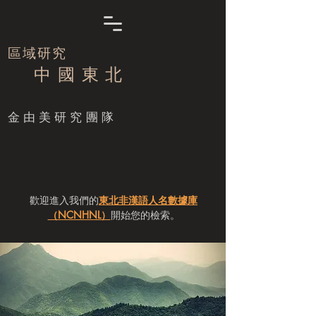
區域研究
中 國 東 北
​金由美研究團隊
歡迎進入我們的
東北非漢語人名數據庫
（NCNHNL）
開始您的檢索。