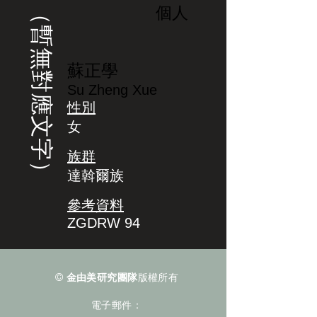
（暫無對應文字）
個人
蘇正學
Su Zheng Xue
性別
女
族群
達斡爾族
參考資料
ZGDRW 94
©
金由美研究團隊
版權所有
電子郵件：