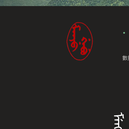
數
ᠮᡝᠩᡤᡝ