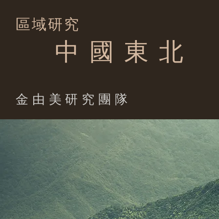
區域研究
中 國 東 北
​金由美研究團隊