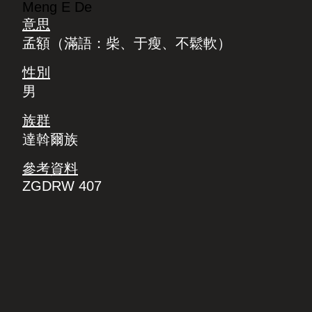
Meng E De
意思
孟額（滿語：柴、于瘦、不鬆軟）
性別
男
族群
達斡爾族
參考資料
ZGDRW 407