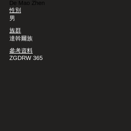
De Mao Zhen
性別
男
族群
達斡爾族
參考資料
ZGDRW 365