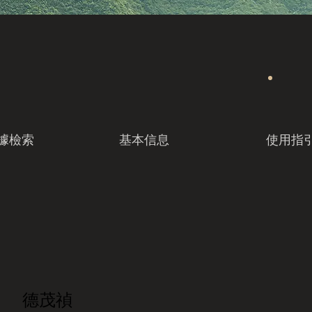
據檢索
基本信息
使用指
德茂禎