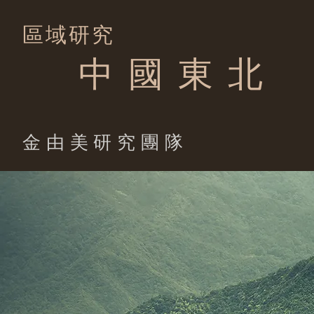
區域研究
中 國 東 北
​金由美研究團隊