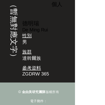
（暫無對應文字）
個人
德明瑞
De Ming Rui
性別
男
族群
達斡爾族
參考資料
ZGDRW 365
©
金由美研究團隊
版權所有
電子郵件：