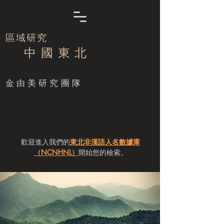
區域研究
中 國 東 北
​金由美研究團隊
歡迎進入我們的
東北非漢語人名數據庫
（NCNHNL）
開始您的檢索。