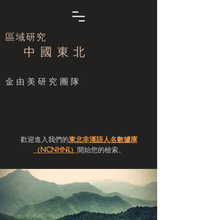
區域研究
中 國 東 北
​金由美研究團隊
歡迎進入我們的
東北非漢語人名數據庫
（NCNHNL）
開始您的檢索。