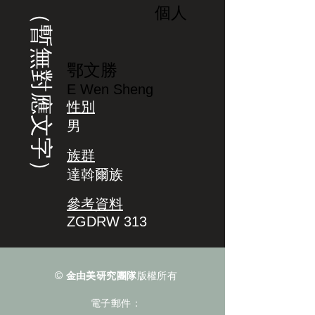
（暫無對應文字）
個人
鄂文勝
E Wen Sheng
性別
男
族群
達斡爾族
參考資料
ZGDRW 313
©
金由美研究團隊
版權所有
電子郵件：