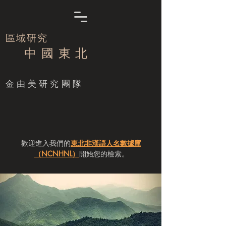
區域研究
中 國 東 北
​金由美研究團隊
歡迎進入我們的
東北非漢語人名數據庫
（NCNHNL）
開始您的檢索。