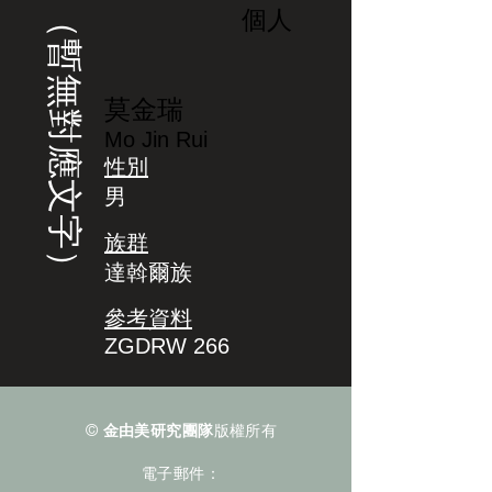
（暫無對應文字）
個人
莫金瑞
Mo Jin Rui
性別
男
族群
達斡爾族
參考資料
ZGDRW 266
©
金由美研究團隊
版權所有
電子郵件：