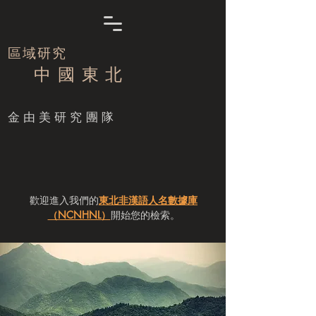
區域研究
中 國 東 北
​金由美研究團隊
歡迎進入我們的
東北非漢語人名數據庫
（NCNHNL）
開始您的檢索。