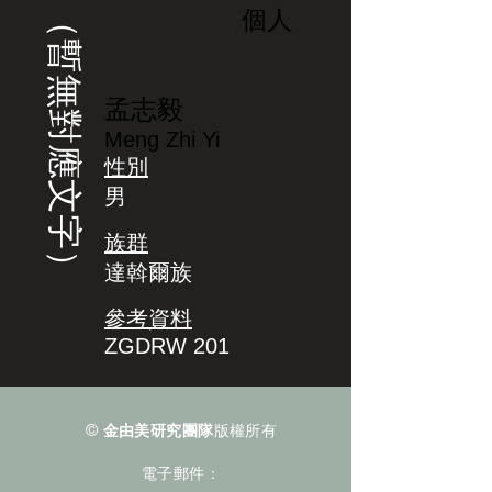
（暫無對應文字）
個人
孟志毅
Meng Zhi Yi
性別
男
族群
達斡爾族
參考資料
ZGDRW 201
©
金由美研究團隊
版權所有
電子郵件：