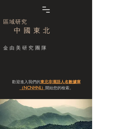
區域研究
中 國 東 北
​金由美研究團隊
歡迎進入我們的
東北非漢語人名數據庫
（NCNHNL）
開始您的檢索。