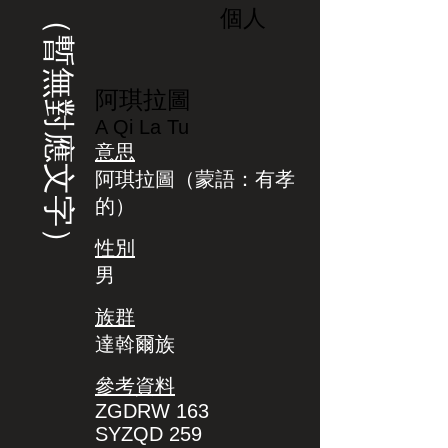
（暫無對應文字）
個人
阿琪拉圖
A Qi La Tu
意思
阿琪拉圖（蒙語：有孝
的）
性別
男
族群
達斡爾族
參考資料
ZGDRW 163
SYZQD 259