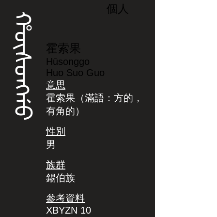
個人
ᡥᡡᠰᠣᠩᡤᠣ
霍索果
Hūsonggo
Huo Suo Guo
意思
霍索果（滿語：方的，
有角的）
性別
男
族群
錫伯族
參考資料
XBYZN 10