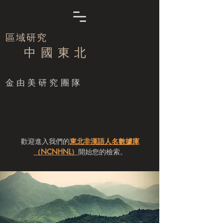
區域研究
中 國 東 北
​金由美研究團隊
歡迎進入我們的
東北非漢語人名數據庫
（NCNHNL）
開始您的檢索。