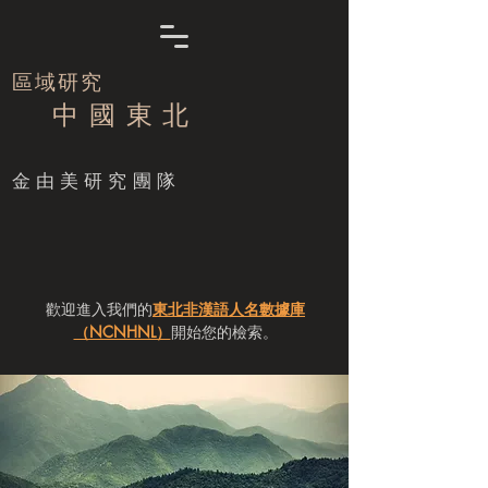
區域研究
中 國 東 北
​金由美研究團隊
歡迎進入我們的
東北非漢語人名數據庫
（NCNHNL）
開始您的檢索。