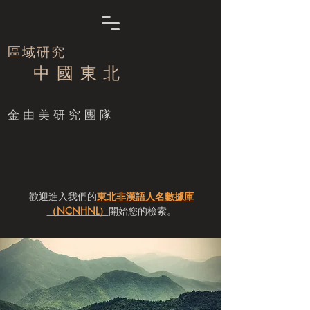
區域研究
中 國 東 北
​金由美研究團隊
歡迎進入我們的
東北非漢語人名數據庫
（NCNHNL）
開始您的檢索。