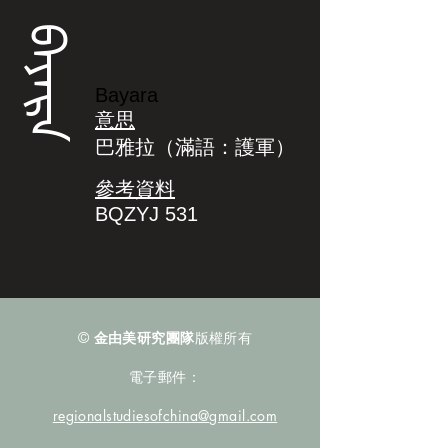
ᠪᠠᠶᠠᡵᠠ
Bayara
意思
巴雅拉（滿語：護軍）
參考資料
BQZYJ 531
©
金由美研究團隊
版權所有
電子郵件：
regionalstudiesofchina@gmail.com