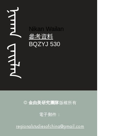
ᠨᡳᡴᠠᠨ ᠸᠠᡳᠯᠠᠨ
Nikan Wailan
參考資料
BQZYJ 530
©
金由美研究團隊
版權所有
電子郵件：
regionalstudiesofchina@gmail.com