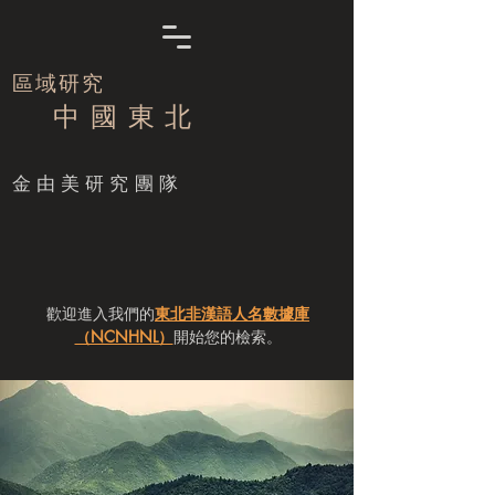
區域研究
中 國 東 北
​金由美研究團隊
歡迎進入我們的
東北非漢語人名數據庫
（NCNHNL）
開始您的檢索。