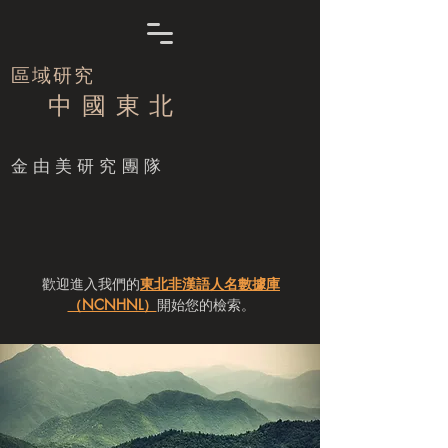
區域研究
中 國 東 北
​金由美研究團隊
歡迎進入我們的
東北非漢語人名數據庫
（NCNHNL）
開始您的檢索。