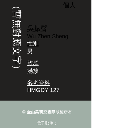
（暫無對應文字）
個人
吳振聲
Wu Zhen Sheng
性別
男
族群
滿族
參考資料
HMGDY 127
©
金由美研究團隊
版權所有
電子郵件：