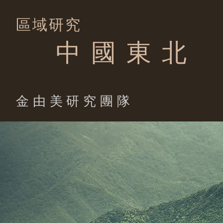
區域研究
中 國 東 北
​金由美研究團隊