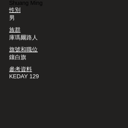
Shuang Ming
性別
男
族群
庫瑪爾路人
旗號和職位
鑲白旗
參考資料
KEDAY 129