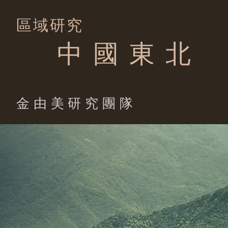
區域研究
中 國 東 北
​金由美研究團隊