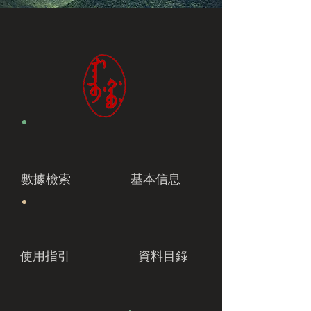
數據檢索
基本信息
使用指引
資料目錄