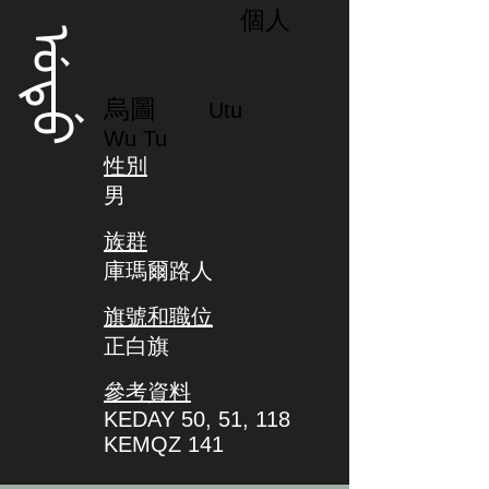
個人
ᡠᡨᡠ
烏圖
Utu
Wu Tu
性別
男
族群
庫瑪爾路人
旗號和職位
正白旗
參考資料
KEDAY 50, 51, 118
KEMQZ 141