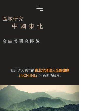
區域研究
中 國 東 北
​金由美研究團隊
歡迎進入我們的
東北非漢語人名數據庫
（NCNHNL）
開始您的檢索。