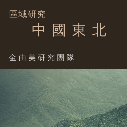
區域研究
中 國 東 北
​金由美研究團隊