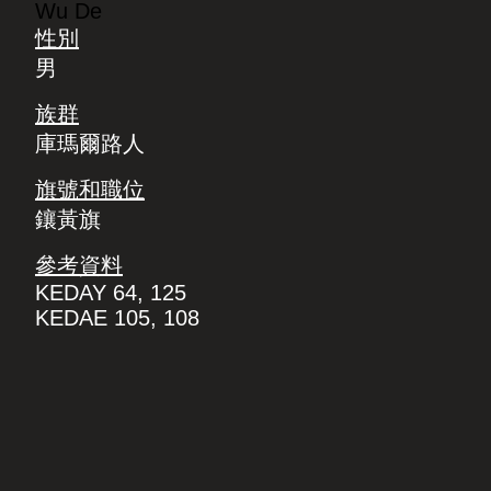
Wu De
性別
男
族群
庫瑪爾路人
旗號和職位
鑲黃旗
參考資料
KEDAY 64, 125
KEDAE 105, 108