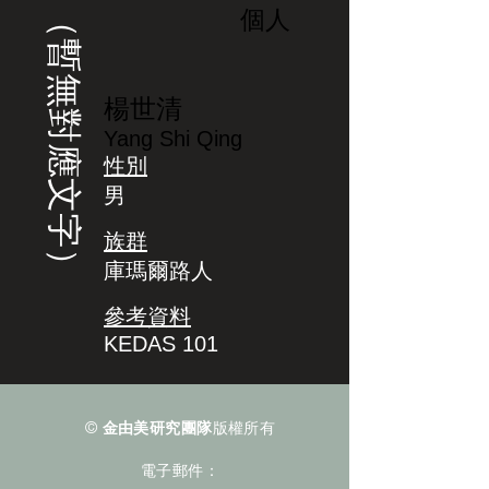
（暫無對應文字）
個人
楊世清
Yang Shi Qing
性別
男
族群
庫瑪爾路人
參考資料
KEDAS 101
©
金由美研究團隊
版權所有
電子郵件：