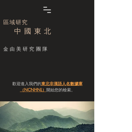
區域研究
中 國 東 北
​金由美研究團隊
歡迎進入我們的
東北非漢語人名數據庫
（NCNHNL）
開始您的檢索。