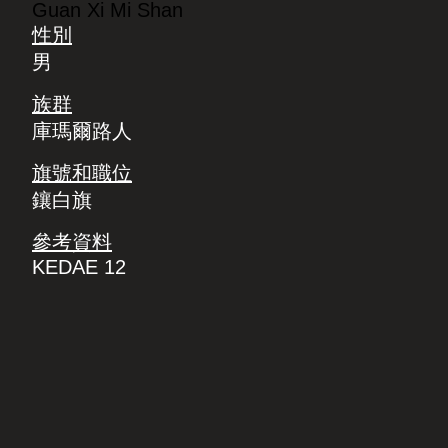
Guan Xi Mi Shan
性別
男
族群
庫瑪爾路人
旗號和職位
鑲白旗
參考資料
KEDAE 12