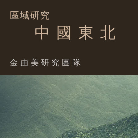
區域研究
中 國 東 北
​金由美研究團隊