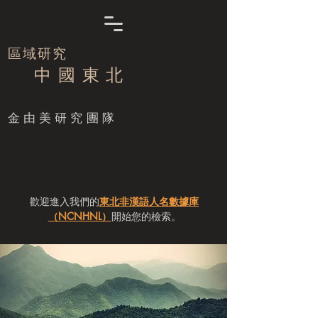
區域研究
中 國 東 北
​金由美研究團隊
歡迎進入我們的
東北非漢語人名數據庫
（NCNHNL）
開始您的檢索。