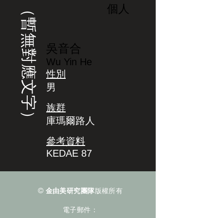
（暫無對應文字）
個人
吳音合
Wu Yin He
性別
男
族群
庫瑪爾路人
參考資料
KEDAE 87
©
金由美研究團隊
版權所有
電子郵件：