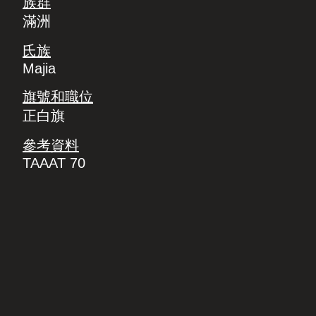
族群
滿洲
氏族
Majia
旗號和職位
正白旗
參考資料
TAAAT 70