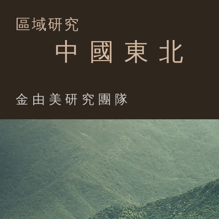
區域研究
中 國 東 北
​金由美研究團隊